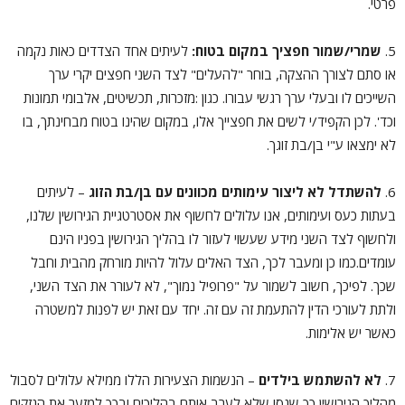
פרטי.
5.
שמרי/שמור חפציך במקום בטוח:
לעיתים אחד הצדדים כאות נקמה
או סתם לצורך ההצקה, בוחר "להעלים" לצד השני חפצים יקרי ערך
השייכים לו ובעלי ערך רגשי עבורו. כגון :מזכרות, תכשיטים, אלבומי תמונות
וכד'. לכן הקפיד/י לשים את חפצייך אלו, במקום שהינו בטוח מבחינתך, בו
לא ימצאו ע"י בן/בת זוגך.
6.
להשתדל לא ליצור עימותים מכוונים עם בן/בת הזוג
– לעיתים
בעתות כעס ועימותים, אנו עלולים לחשוף את אסטרטגיית הגירושין שלנו,
ולחשוף לצד השני מידע שעשוי לעזור לו בהליך הגירושין בפניו הינם
עומדים.כמו כן ומעבר לכך, הצד האלים עלול להיות מורחק מהבית וחבל
שכך. לפיכך, חשוב לשמור על "פרופיל נמוך", לא לעורר את הצד השני,
ולתת לעורכי הדין להתעמת זה עם זה. יחד עם זאת יש לפנות למשטרה
כאשר יש אלימות.
7.
לא להשתמש בילדים
– הנשמות הצעירות הללו ממילא עלולים לסבול
מהליך הגירושין כך שנסו שלא לערב אותם בהליכים ובכך למזער את הנזקים