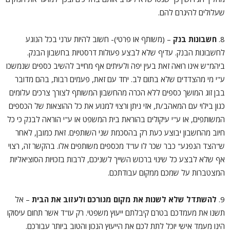
שעלולים להיגרם להם.
8.
חשבונות בנק
– (משותף או פרטי)- חשוב להיות ערני בכל הנוגע
לחשבונות הבנק. עדיף שלא לבצע פעולות דרסטיות בחשבון הבנק.
ביהמ"ש אינו רואה זאת בעין יפה ולעיתים אף מחייב להשיב כספים שנמשכו
ע"י מי מהצדדים שלא בתום לב. יחד עם זאת, פעמים רבות, בהם מדובר
בבן זוג המושך כספים ללא הכרה מהחשבון המשותף לצורך צרכים עלומים
כגון בילוי עם המאהב/ת, אזי ניתן ורצוי למנוע את כל ההוצאות של הכספים
המשותפים, או ע"י עיקולים בהוראת בית המשפט או ע"י הוראה לבנק כי כל
חיוב מהחשבון יבוצע כעת רק בהסכמת שני השותפים. זאת כמובן, לאחר
ש"הצד הנפגע" כבר שכר לו עו"ד מכספים משותפים אלו. בהקשר זה, רצוי
אף שלא לבצע כל שינוי ברכוש השייך לשניכם, לרבות בזכויות הסוציאליות
המצטברות על שמכם ממקום עבודתכם.
9.
להשתדל שלא לשנות את מקום מגורכם ולעזוב את הבית
– אל
תשנו את מעמדכם בטרם קיבלתם ייעוץ משפטי. רק עו"ד אשר תחום עיסוקו
הינו מעמד אישי יוכל לתת לכם את הייעוץ הנכון והטוב ביותר עבורכם.