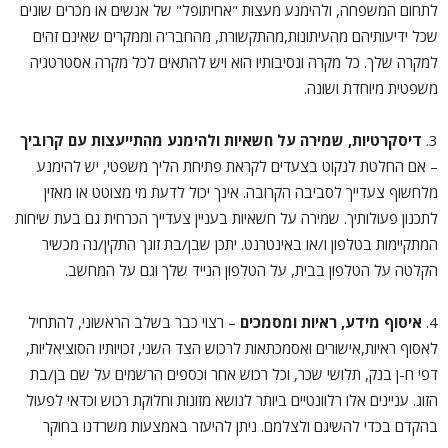
לתחום המשפחה, ולהימנע מעצות "אחיתופל" של אנשים או מכרים שונים
שכל ידיעותיהם מהעיתונות,מהתקשורת, מהחבר'ה וממקרים שאינם זהים
למקרה שלך. כל מקרה ונסיבותיו הוא ויש להתאים לכל מקרה אסטרטגיה
משפטית מיוחדת ושונה.
3.
דיסקרטיות, שמירה על חשאיות ולהימנע מהתייעצות עם קרוביך
– אם החלטת לנקוט בצעדים לקראת פתיחת הליך משפטי, יש להימנע
מלחשוף צעדייך לסביבה הקרובה. אינך יכול לדעת מי מצוטט או מאזין
לתכנון פעולותיך. שמירה על חשאיות בעניין צעדייך הכרחית גם בעת שיחות
המתקיימות בטלפון ו/או באינטרנט. יתכן שבן/בת זוגך התקין/נה מכשיר
הקלטה על הטלפון בבית, על הטלפון הנייד שלך וגם על המחשב.
4.
איסוף מידע, ראיות ומסמכים
– רצוי כבר בשלב הראשוני, להתחיל
לאסוף ראיות,אישורים ואסמכתאות לרכוש הצד השני, זכויותיו הסוציאליות,
דפי ח-ן בנק, תלושי שכר, וכל רכוש אחר וכספים הרשמים על שם בן/בת
הזוג. עניינים אלו רלוונטיים ביותר לנושא מזונות וחלוקת רכוש וכדאי לפעול
בהקדם בכדי להשיגם ולצלמם. ניתן להיעזר באמצעות משרדנו בחוקר