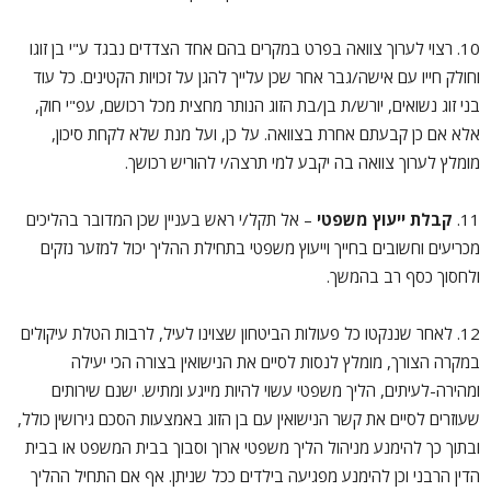
10. רצוי לערוך צוואה בפרט במקרים בהם אחד הצדדים נבגד ע"י בן זוגו
וחולק חייו עם אישה/גבר אחר שכן עלייך להגן על זכויות הקטינים. כל עוד
בני זוג נשואים, יורש/ת בן/בת הזוג הנותר מחצית מכל רכושם, עפ"י חוק,
אלא אם כן קבעתם אחרת בצוואה. על כן, ועל מנת שלא לקחת סיכון,
מומלץ לערוך צוואה בה יקבע למי תרצה/י להוריש רכושך.
11.
קבלת ייעוץ משפטי
– אל תקל/י ראש בעניין שכן המדובר בהליכים
מכריעים וחשובים בחייך וייעוץ משפטי בתחילת ההליך יכול למזער נזקים
ולחסוך כסף רב בהמשך.
12. לאחר שננקטו כל פעולות הביטחון שצוינו לעיל, לרבות הטלת עיקולים
במקרה הצורך, מומלץ לנסות לסיים את הנישואין בצורה הכי יעילה
ומהירה-לעיתים, הליך משפטי עשוי להיות מייגע ומתיש. ישנם שירותים
שעוזרים לסיים את קשר הנישואין עם בן הזוג באמצעות הסכם גירושין כולל,
ובתוך כך להימנע מניהול הליך משפטי ארוך וסבוך בבית המשפט או בבית
הדין הרבני וכן להימנע מפגיעה בילדים ככל שניתן. אף אם התחיל ההליך