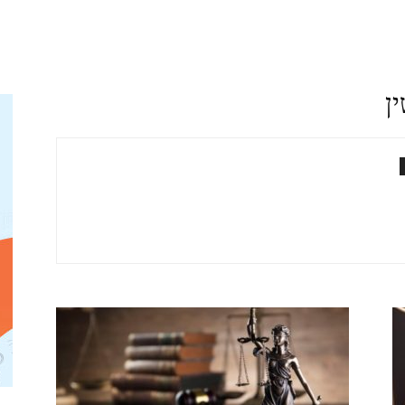
ן
דין
גירושין