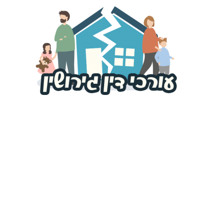
פורטל
עורכי