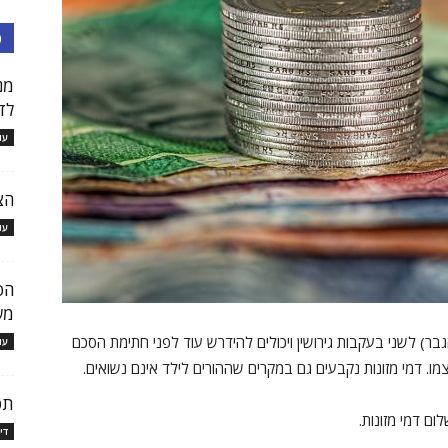
כ
מנ
לד
עו
הצ
עו
הס
מש
גבר) לשני בעקבות גירושין ויכולים להידרש עוד לפני חתימת הסכם
עו
צמו. דמי מזונות נקבעים גם במקרים שההורים לילד אינם נשואים.
תפ
ם דמי מזונות.
די