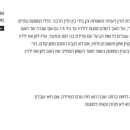
אל
מש
הדין לענייני משפחה והן בידי בין הדין הרבני. כללי המזונות נגזרים
מכללי הדת אליה שייכים בני הזוג. על פי המשפט העברי, על האב לשלם מזונות לילדיו עד גיל 15 גם אם שכרה של האם
עו
רים לרשות הבעל עם פרידת בני הזוג וכפיצוי, עליו לזון את ילדיו.
ל עקרון איזון משאבים ולפיו, אם לא נקבע הסכם ממון קודם, הרי
יין המזונות נשאר חוסר השוויון המחייב את האב לזון את ילדיו.
 לחיות ברמה שבה היא חיה טרם הפרידה. אם היא עובדת
 לא תהיה זכאית למזונות.