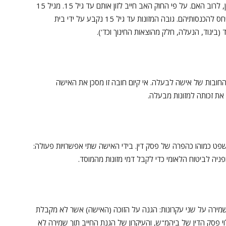
ילדים מקבלים את המזונות שלהם דרך ההורה המשמורן, לרוב האם. על פי החוק האב חייב לזון אותם עד גיל 15. מגיל 15
ועד 18 המזונות לילדים משולמים על ידי שני ההורים ביחס להכנסותיהם. גובה המזונות עד גיל 15 נקבע על ידי בית
ביגוד, הנעלה, חלק מהוצאות החינוך וכד').
חובות של אישה לבעלה. אי קיום חובה זו מסכן את האישה
ת זכותה למזונות מבעלה.
ט כמוהו כהפרה של פסק דין. בידי האישה שתי אפשרויות פעולה:
יה לביטוח הלאומי כדי לקבל דמי מזונות מהמוסד.
שמירה על שני עקרונות: הגנה על הזוכה (האישה) אשר לא מקבלת
י פסק הדין של ביהמ"ש, והעיקרון של הגנת החייב תוך שמירה לא