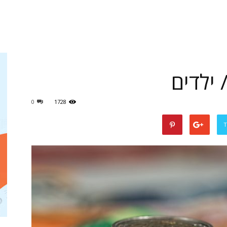
 ילדים
דין
0
1728
T
גירושין