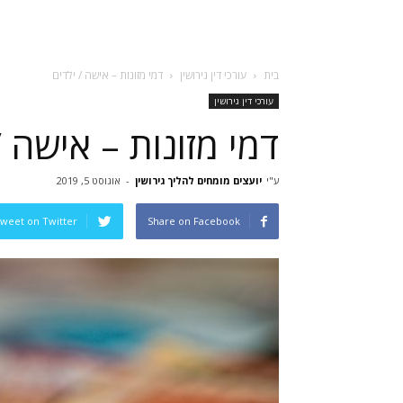
בית
עורכי דין גירושין
דמי מזונות – אישה / ילדים
עורכי דין גירושין
דמי מזונות – אישה /
ע"י
יועצים מומחים להליך גירושין
-
אוגוסט 5, 2019
weet on Twitter
Share on Facebook