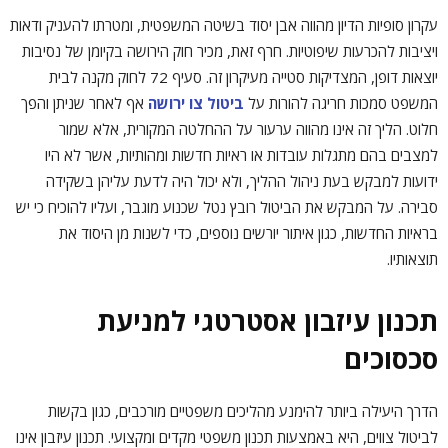
עקרון סופיות הדיון מהווה אבן יסוד בשיטה המשפטית, ומטרתו להעניק ודאות
ויציבות להכרעות שיפוטיות. חרף זאת, מכיר חוק הירושה בקיומן של נסיבות
יוצאות דופן, המצדיקות סטייה מעיקרון זה. סעיף 72 לחוק מקנה לבית
המשפט סמכות חריגה להורות על
ביטול צו ירושה
אף לאחר שניתן והפך
חלוט. הליך זה אינו מהווה ערעור על ההחלטה המקורית, אלא שמור
למצבים בהם מתגלות עובדות או ראיות חדשות ומהותיות, אשר לא היו
ידועות למבקש בעת ניהול ההליך, ולא יכול היה לדעת עליהן בשקידה
סבירה. על המבקש את הביטול רובץ נטל שכנוע מוגבר, ועליו להוכיח כי יש
בראיות החדשות, כגון איתור יורשים נוספים, כדי לשנות מן היסוד את
תוצאותיו.
תכנון עיזבון אסטרטגי למניעת
סכסוכים
הדרך היעילה ביותר להימנע מהליכים משפטיים מורכבים, כגון בקשות
לביטול צווים, היא באמצעות תכנון משפטי מקדים ומקצועי. תכנון עיזבון אינו