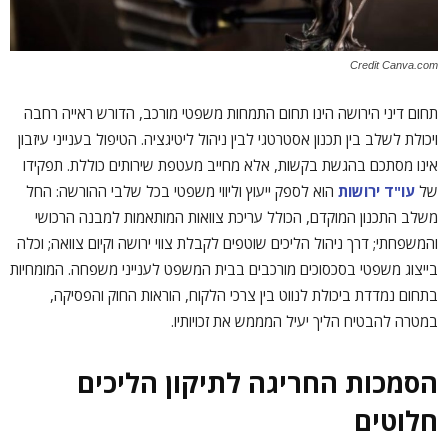
Credit Canva.com
תחום דיני הירושה הינו תחום התמחות משפטי מורכב, הדורש ראייה רחבה
ויכולת לשלב בין תכנון אסטרטגי לבין ניהול ליטיגציה. הטיפול בענייני עיזבון
אינו מסתכם בהגשת בקשות, אלא מחייב מעטפת שירותים כוללת. תפקידו
של
עו"ד ירושות
הוא לספק ייעוץ וליווי משפטי בכל שלבי ההורשה: החל
משלב התכנון המוקדם, הכולל עריכת צוואות המותאמות למבנה הרכושי
והמשפחתי; דרך ניהול הליכים שוטפים לקבלת צווי ירושה וקיום צוואה; וכלה
בייצוג משפטי בסכסוכים מורכבים בבית המשפט לענייני משפחה. המומחיות
בתחום נמדדת ביכולת לנווט בין צרכי הלקוח, הוראות החוק והפסיקה,
במטרה להבטיח הליך יעיל המממש את זכויותיו.
הסמכות החריגה לתיקון הליכים
חלוטים