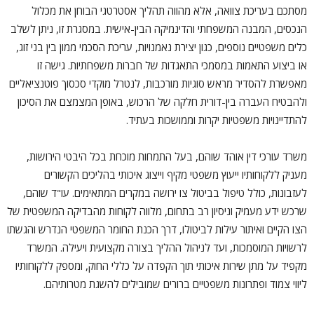
מסתכם בעריכת צוואה, אלא מהווה תהליך אסטרטגי הבוחן את מכלול
הנכסים, המבנה המשפחתי והדינמיקה הבין-אישית. במסגרת זו, ניתן לשלב
כלים משפטיים נוספים, כגון יצירת נאמנויות, עריכת הסכמי ממון בין בני זוג,
או ביצוע התאמות במסמכי התאגדות של חברות משפחתיות. גישה זו
מאפשרת להסדיר מראש סוגיות מורכבות, לנטרל מוקדי סכסוך פוטנציאליים
ולהבטיח העברה בין-דורית חלקה של הרכוש, באופן המצמצם את הסיכון
להתדיינויות משפטיות יקרות וממושכות בעתיד.
משרד עורכי דין אוהד שוהם, בעל התמחות מוכחת בכל היבטי הירושות,
מעניק ללקוחותיו ייעוץ משפטי מקיף וייצוג איכותי בהליכים הקשורים
לעזבונות, כולל טיפול בביטול צו ירושה במקרים המתאימים. עו"ד שוהם,
שרכש ידע מעמיק וניסיון רב בתחום, מלווה לקוחות מהבדיקה המשפטית של
הצו הקיים ואיתור עילות לביטולו, דרך הכנת החומר המשפטי הנדרש והגשתו
לרשויות המוסמכות, ועד לניהול ההליך בצורה מקצועית ויעילה. המשרד
מקפיד על מתן שירות איכותי תוך הקפדה על כללי החוק, ומספק ללקוחותיו
ליווי צמוד ופתרונות משפטיים ברורים שמובילים להשגת מטרותיהם.