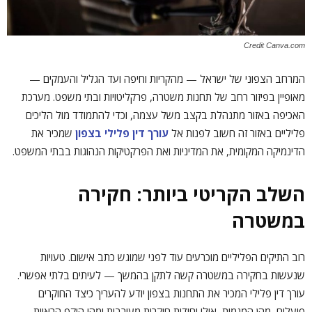
Credit Canva.com
המרחב הצפוני של ישראל — מהקריות וחיפה ועד הגליל והעמקים —
מאופיין בפיזור רחב של תחנות משטרה, פרקליטויות ובתי משפט. מערכת
האכיפה באזור מתנהלת בקצב משל עצמה, וכדי להתמודד מול הליכים
פליליים באזור זה חשוב לפנות אל
עורך דין פלילי בצפון
שמכיר את
הדינמיקה המקומית, את המדיניות ואת הפרקטיקות הנהוגות בבתי המשפט.
השלב הקריטי ביותר: חקירה
במשטרה
רוב התיקים הפליליים מוכרעים עוד לפני שמוגש כתב אישום. טעויות
שנעשות בחקירה במשטרה קשה לתקן בהמשך — לעיתים בלתי אפשרי.
עורך דין פלילי המכיר את התחנות בצפון יודע להעריך כיצד החוקרים
פועלים, מהן המגמות, אילו יחידות חוקרות מעורבות ומהו היקף הראיות