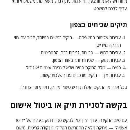
מחוז חיפה או מחוז צפון, ויודע מתי ניתן לנהל משא ומתן משמעותי ומתי
עדיף ללכת למשפט.
תיקים שכיחים בצפון
עבירות אלימות במשפחה — תיקים רגישים במיוחד, לרוב עם צווי
הרחקה מיידיים.
עבירות רכוש — פריצות, גניבות רכב, התפרצויות.
עבירות נשק — שכיחות יותר באזור הצפון.
סמים — כולל החזקת סמים שלא לצריכה עצמית או גידול.
עבירות מין — תיקים מורכבים עם השלכות קשות.
בכל אחד מן התיקים האלה נדרש טיפול מדויק, ראייתי ופרוצדורלי.
בקשה לסגירת תיק או ביטול אישום
עם סיום החקירה, עורך הדין יכול לבקש סגירת תיק בעילה של "חוסר
אשמה" — מחיקה מלאה מהמרשם הפלילי. זו נקודה קריטית, משום