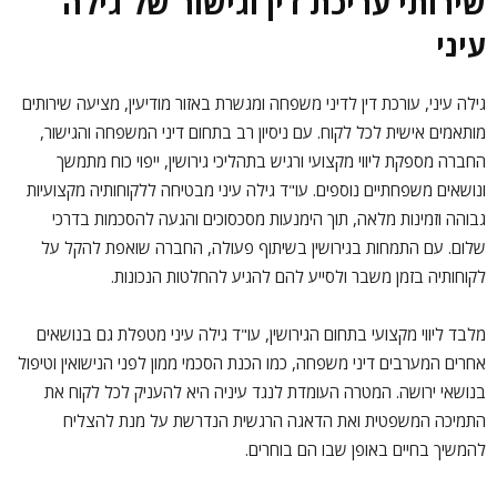
שירותי עריכת דין וגישור של גילה
עיני
גילה עיני, עורכת דין לדיני משפחה ומגשרת באזור מודיעין, מציעה שירותים
מותאמים אישית לכל לקוח. עם ניסיון רב בתחום דיני המשפחה והגישור,
החברה מספקת ליווי מקצועי ורגיש בתהליכי גירושין, ייפוי כוח מתמשך
ונושאים משפחתיים נוספים. עו"ד גילה עיני מבטיחה ללקוחותיה מקצועיות
גבוהה וזמינות מלאה, תוך הימנעות מסכסוכים והגעה להסכמות בדרכי
שלום. עם התמחות בגירושין בשיתוף פעולה, החברה שואפת להקל על
לקוחותיה בזמן משבר ולסייע להם להגיע להחלטות הנכונות.
מלבד ליווי מקצועי בתחום הגירושין, עו"ד גילה עיני מטפלת גם בנושאים
אחרים המערבים דיני משפחה, כמו הכנת הסכמי ממון לפני הנישואין וטיפול
בנושאי ירושה. המטרה העומדת לנגד עיניה היא להעניק לכל לקוח את
התמיכה המשפטית ואת הדאגה הרגשית הנדרשת על מנת להצליח
להמשיך בחיים באופן שבו הם בוחרים.