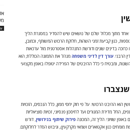
אל
ין
מש
עו
דבך אחד מתוך מכלול שלם של נושאים שיש להסדיר במסגרת הליך
נוספות, כגון קביעת זמני השהות, חלוקת הרכוש המשותף, וכמובן,
ו כרוכה בדינים שונים ודורשת התנהלות אסטרטגית מול ערכאות
ן הרבני.
עורך דין לדיני משפחה
מנהל את התמונה הכוללת; הוא
ונות, ומבטיח כי כלל ההיבטים של הפרידה יטופלו באופן מקצועי
שנצברו
ן הוא ההיבט הרכושי. על פי חוק יחסי ממון, כלל הנכסים, הזכויות
, החל מדירת המגורים ועד לחיסכון פנסיוני, זכויות סוציאליות
אופן שוויוני. הליך זה, המכונה
פירוק שיתוף בגירושין
, דורש
 מומחים כגון אקטוארים ושמאי מקרקעין), וגיבוש הסדר לחלוקתם.