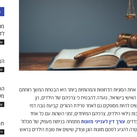
כ
מנ
לד
עו
הצ
עו
הס
 אחת הסוגיות הדחופות והמהותיות ביותר היא הבטחת המשך רווחתם
מש
 האישי בישראל, נועדה להבטיח כי צרכיהם של הילדים, הן
עו
שיכו להיות מסופקים גם לאחר פרידת ההורים. קביעת גובה דמי
ות גילאי הילדים, צרכיהם המיוחדים, זמני השהות עם כל אחד
דדים.
עורך דין לענייני מזונות
מתמחה בניתוח מעמיק של מכלול
תפ
מטרה להגיע לסכום מזונות הוגן וצודק שישים את טובת הילדים בראש
די