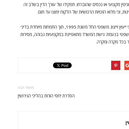
טין מקצועי או נכסים שהוברחו. תפקידו של עורך הדין בשלב זה
 וכי מלוא הזכויות הרכושיות של הלקוח ימוצו עד תום.
משרד עורכי דין ונוטריון המאם חליחל ושות' מציע שירותי ייעוץ וייצוג משפטי החל משנת 1995, תוך התמחות מיוחדת בדיני
פטי בנעמת. גישת המשרד מתאפיינת במקצועיות גבוהה, מסירות
 בכל מקרה ומקרה.
מאמר הבא
הסדרת יחסי הורות בהליכי הגירושין
ן