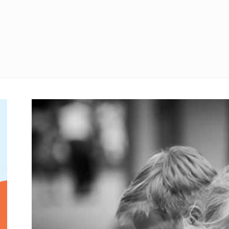
דין
גירושין