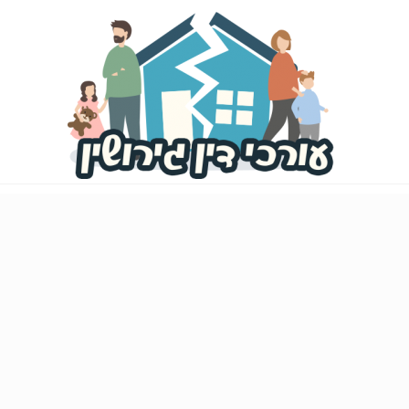
פורטל
עורכי