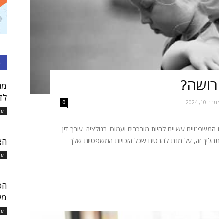
כ
רושה?
מנ
לד
בר 10, 2024
0
עו
פטיים עשויים להיות מורכבים ועמוסי רגולציה. עורך דין
הצ
תהליך זה, על מנת להבטיח שכל הזכויות המשפטיות שלך
עו
הס
מש
עו